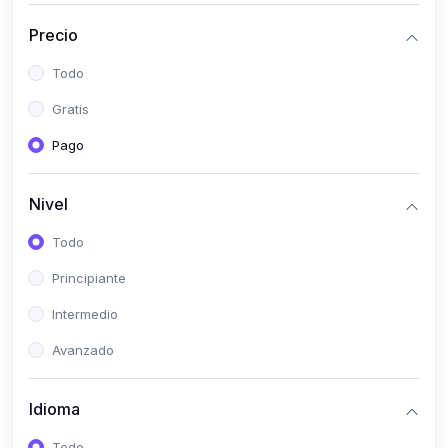
(0)
Bioestadística
Precio
(0)
Inglés I
Todo
(0)
Inglés II
Gratis
(0)
Fisiología I
Pago
(0)
Fisiología II
(0)
Microbiología I
Nivel
(0)
Microbiología II
Todo
(0)
Bioquímica I
Principiante
(0)
Bioquímica II
Intermedio
(0)
Genética
Avanzado
(0)
Parasitología
Idioma
(0)
Psicología Médica
(0)
Patología
Todo