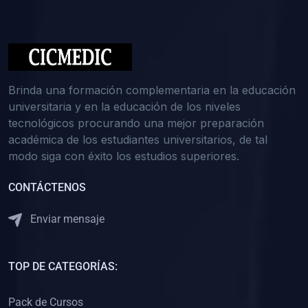
(0)
Medicina Interna: Nefrología
(0)
Medicina Interna: Hematología
(1)
Medicina Interna: Dermatología
(1)
Medicina Interna: Endocrinología
Brinda una formación complementaria en la educación
(1)
Medicina Interna: Infectología y Medicina Tropical
universitaria y en la educación de los niveles
tecnológicos procurando una mejor preparación
(0)
Gerencia y Administración de Salud
académica de los estudiantes universitarios, de tal
(1)
Medicina Legal, Deontología y Ética Médica
modo siga con éxito los estudios superiores.
(0)
Traumatología y Ortopedia
CONTÁCTENOS
(0)
Pediatría I
Enviar mensaje
(1)
Pediatría II
(0)
Ginecología y Obstetricia I
TOP DE CATEGORÍAS:
(0)
Ginecología y Obstetricia II
(0)
Clínica de Cirugía
Pack de Cursos