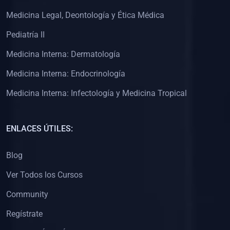
(0)
Clínica de Obstetricia
Medicina Legal, Deontología y Ética Médica
(0)
Clínica de Pediatría
Pediatría II
(0)
Clínica de Medicina Interna
Medicina Interna: Dermatología
(0)
Interculturalidad
Medicina Interna: Endocrinología
(0)
Idiomas
Medicina Interna: Infectología y Medicina Tropical
(0)
2. CLASES EN VIVO
(0)
Por iniciarse
ENLACES ÚTILES:
(0)
En proceso
Blog
(0)
3. CONFERENCIAS
Ver Todos los Cursos
(0)
Por iniciar
Community
(0)
En pleno proceso
Regístrate
(0)
4. RESOLUCIÓN DE PROBLEMAS