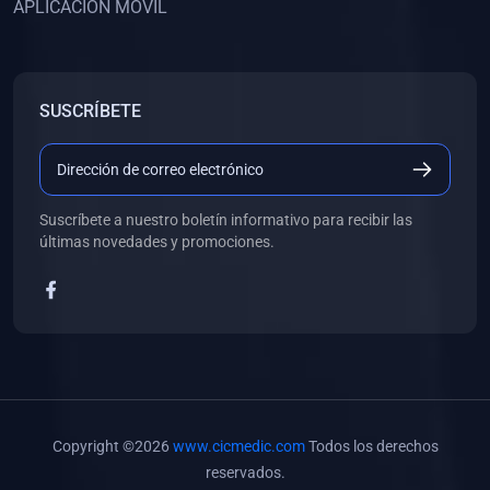
APLICACIÓN MÓVIL
(0)
Banco de Preguntas
(0)
Exámenes
(0)
Tareas
SUSCRÍBETE
(0)
5. REFORZAMIENTO ACADÉMICO
(0)
Personal
(0)
Grupal
Suscríbete a nuestro boletín informativo para recibir las
últimas novedades y promociones.
(0)
6. LIBROS
(0)
Libros de Anatomía
(0)
Libros de Histología
(0)
Libros de Embriología
(0)
Libros de Soporte Básico de la Vida
Copyright ©2026
www.cicmedic.com
Todos los derechos
(0)
Libros de Metodología de la Investigación
reservados.
(0)
Libros de Bioestadística