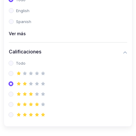
(0)
Patología Especial
English
(0)
Semiología I
Spanish
(0)
Semiología II
Ver más
(0)
Farmacología I
Calificaciones
(0)
Farmacología II
Todo
(0)
Fisiopatología
(0)
Antropología Física
(0)
Imagenología
(0)
Epidemiología
(0)
Cirugía I: Técnica y Anestesiología
(0)
Cirugía II: Tórax
(0)
Cirugía II: Abdomen