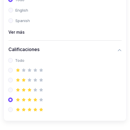
(0)
Patología Especial
English
(0)
Semiología I
Spanish
(0)
Semiología II
Ver más
(0)
Farmacología I
Calificaciones
(0)
Farmacología II
Todo
(0)
Fisiopatología
(0)
Antropología Física
(0)
Imagenología
(0)
Epidemiología
(0)
Cirugía I: Técnica y Anestesiología
(0)
Cirugía II: Tórax
(0)
Cirugía II: Abdomen