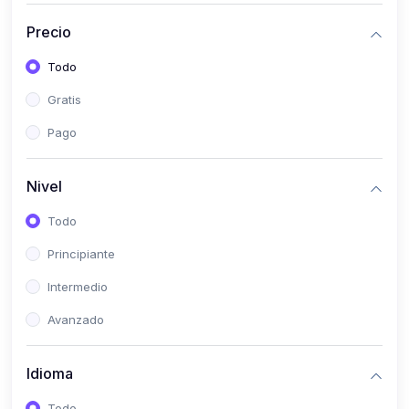
(0)
Bioestadística
Precio
(0)
Inglés I
Todo
(0)
Inglés II
Gratis
(0)
Fisiología I
Pago
(0)
Fisiología II
(0)
Microbiología I
Nivel
(0)
Microbiología II
Todo
(0)
Bioquímica I
Principiante
(0)
Bioquímica II
Intermedio
(0)
Genética
Avanzado
(0)
Parasitología
Idioma
(0)
Psicología Médica
(0)
Patología
Todo