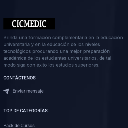
(0)
Medicina Interna: Nefrología
(0)
Medicina Interna: Hematología
(1)
Medicina Interna: Dermatología
(1)
Medicina Interna: Endocrinología
Brinda una formación complementaria en la educación
(1)
Medicina Interna: Infectología y Medicina Tropical
universitaria y en la educación de los niveles
tecnológicos procurando una mejor preparación
(0)
Gerencia y Administración de Salud
académica de los estudiantes universitarios, de tal
(1)
Medicina Legal, Deontología y Ética Médica
modo siga con éxito los estudios superiores.
(0)
Traumatología y Ortopedia
CONTÁCTENOS
(0)
Pediatría I
Enviar mensaje
(1)
Pediatría II
(0)
Ginecología y Obstetricia I
TOP DE CATEGORÍAS:
(0)
Ginecología y Obstetricia II
(0)
Clínica de Cirugía
Pack de Cursos