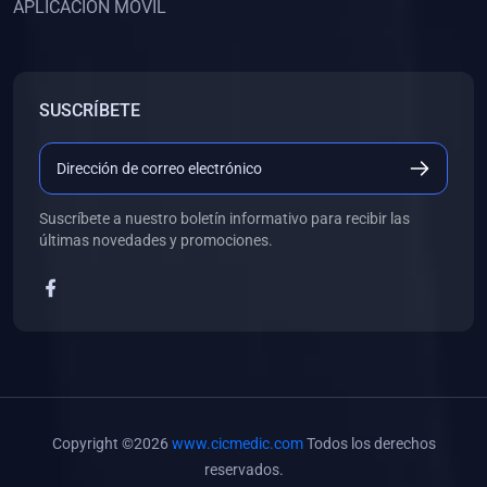
APLICACIÓN MÓVIL
(0)
Banco de Preguntas
(0)
Exámenes
(0)
Tareas
SUSCRÍBETE
(0)
5. REFORZAMIENTO ACADÉMICO
(0)
Personal
(0)
Grupal
Suscríbete a nuestro boletín informativo para recibir las
últimas novedades y promociones.
(0)
6. LIBROS
(0)
Libros de Anatomía
(0)
Libros de Histología
(0)
Libros de Embriología
(0)
Libros de Soporte Básico de la Vida
Copyright ©2026
www.cicmedic.com
Todos los derechos
(0)
Libros de Metodología de la Investigación
reservados.
(0)
Libros de Bioestadística