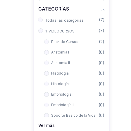
CATEGORÍAS
(7)
Todas las categorías
(7)
1. VIDEOCURSOS
(2)
Pack de Cursos
(0)
Anatomía I
(0)
Anatomía II
(0)
Histología I
(0)
Histología II
(0)
Embriología I
(0)
Embriología II
(0)
Soporte Básico de la Vida
Ver más
(0)
Metodología de la