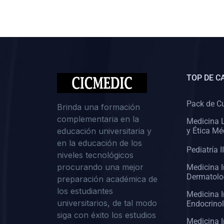
(0)
Cirugía II: Abdomen
(0)
Cirugía III: Cabeza y Cuello
(0)
Cirugía IV:
Otorrinolaringología
TOP DE C
(0)
Cirugía IV: Oftalmología
(0)
Cirugía IV: Urología
Pack de C
Brinda una formación
complementaria en la
(0)
Atención Primaria de Salud
Medicina L
educación universitaria y
y Ética Mé
(0)
Sociología
en la educación de los
Pediatría II
niveles tecnológicos
(0)
Medicina Interna:
procurando una mejor
Medicina I
Cardiología
Dermatolo
preparación académica de
(0)
Medicina Interna:
los estudiantes
Medicina I
Neumología
universitarios, de tal modo
Endocrino
siga con éxito los estudios
(0)
Medicina Interna:
Medicina I