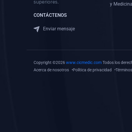
superiores.
Gastroenterología
y Medicina
(0)
Medicina Interna:
CONTÁCTENOS
Neurología y Neurocirugía
Enviar mensaje
(0)
Medicina Interna:
Psiquiatría
(0)
Medicina Interna:
Reumatología
Copyright ©2026
www.cicmedic.com
Todos los derec
(0)
Medicina Interna:
Acerca de nosotros
Política de privacidad
Términos
Nefrología
(0)
Medicina Interna:
Hematología
(1)
Medicina Interna:
Dermatología
(1)
Medicina Interna:
Endocrinología