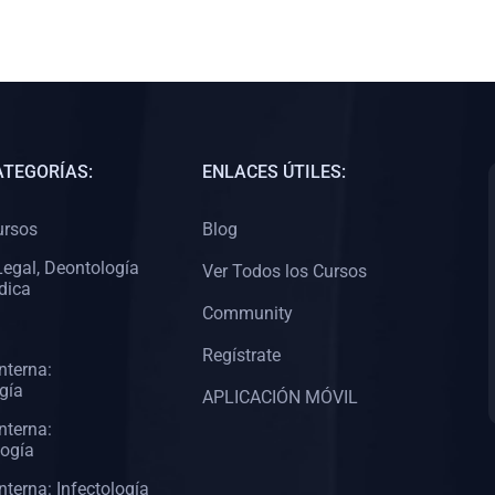
ATEGORÍAS:
ENLACES ÚTILES:
ursos
Blog
egal, Deontología
Ver Todos los Cursos
dica
Community
Regístrate
nterna:
gía
APLICACIÓN MÓVIL
nterna:
logía
nterna: Infectología