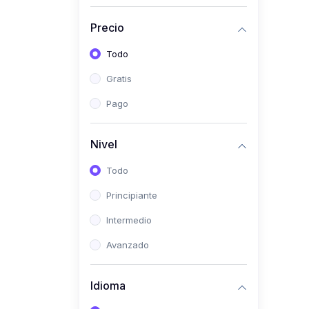
Investigación
Precio
(0)
Bioestadística
Todo
(0)
Inglés I
Gratis
(0)
Inglés II
Pago
(0)
Fisiología I
(0)
Fisiología II
Nivel
(0)
Microbiología I
Todo
(0)
Microbiología II
Principiante
(0)
Bioquímica I
Intermedio
(0)
Bioquímica II
Avanzado
(0)
Genética
(0)
Parasitología
Idioma
(0)
Psicología Médica