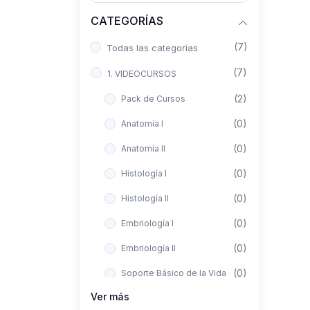
CATEGORÍAS
(7)
Todas las categorías
(7)
1. VIDEOCURSOS
(2)
Pack de Cursos
(0)
Anatomía I
(0)
Anatomía II
(0)
Histología I
(0)
Histología II
(0)
Embriología I
(0)
Embriología II
(0)
Soporte Básico de la Vida
Ver más
(0)
Metodología de la