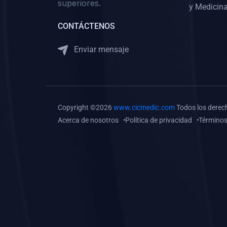
superiores.
Gastroenterología
y Medicina
(0)
Medicina Interna:
CONTÁCTENOS
Neurología y Neurocirugía
Enviar mensaje
(0)
Medicina Interna:
Psiquiatría
(0)
Medicina Interna:
Reumatología
Copyright ©2026
www.cicmedic.com
Todos los derec
(0)
Medicina Interna:
Acerca de nosotros
Política de privacidad
Términos
Nefrología
(0)
Medicina Interna:
Hematología
(1)
Medicina Interna:
Dermatología
(1)
Medicina Interna:
Endocrinología