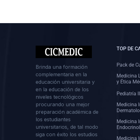
(0)
Cirugía II: Abdomen
(0)
Cirugía III: Cabeza y Cuello
(0)
Cirugía IV:
Otorrinolaringología
TOP DE C
(0)
Cirugía IV: Oftalmología
(0)
Cirugía IV: Urología
Pack de C
Brinda una formación
complementaria en la
(0)
Atención Primaria de Salud
Medicina L
educación universitaria y
y Ética Mé
(0)
Sociología
en la educación de los
Pediatría II
niveles tecnológicos
(0)
Medicina Interna:
procurando una mejor
Medicina I
Cardiología
Dermatolo
preparación académica de
(0)
Medicina Interna:
los estudiantes
Medicina I
Neumología
universitarios, de tal modo
Endocrino
siga con éxito los estudios
(0)
Medicina Interna:
Medicina I