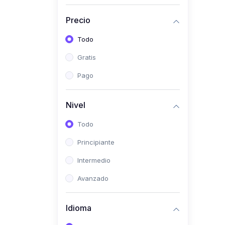
Investigación
Precio
(0)
Bioestadística
Todo
(0)
Inglés I
Gratis
(0)
Inglés II
Pago
(0)
Fisiología I
(0)
Fisiología II
Nivel
(0)
Microbiología I
Todo
(0)
Microbiología II
Principiante
(0)
Bioquímica I
Intermedio
(0)
Bioquímica II
Avanzado
(0)
Genética
(0)
Parasitología
Idioma
(0)
Psicología Médica