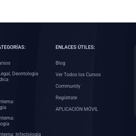
ATEGORÍAS:
ENLACES ÚTILES:
ursos
Blog
egal, Deontología
Ver Todos los Cursos
dica
Community
Regístrate
nterna:
gía
APLICACIÓN MÓVIL
nterna:
logía
nterna: Infectología