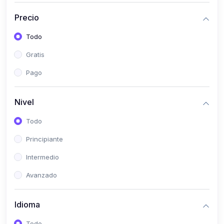
(0)
Bioestadística
Precio
(0)
Inglés I
Todo
(0)
Inglés II
Gratis
(0)
Fisiología I
Pago
(0)
Fisiología II
(0)
Microbiología I
Nivel
(0)
Microbiología II
Todo
(0)
Bioquímica I
Principiante
(0)
Bioquímica II
Intermedio
(0)
Genética
Avanzado
(0)
Parasitología
Idioma
(0)
Psicología Médica
(0)
Patología
Todo