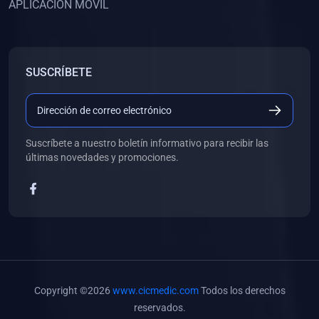
APLICACIÓN MÓVIL
(0)
Banco de Preguntas
(0)
Exámenes
(0)
Tareas
SUSCRÍBETE
(0)
5. REFORZAMIENTO ACADÉMICO
(0)
Personal
(0)
Grupal
Suscríbete a nuestro boletín informativo para recibir las
últimas novedades y promociones.
(0)
6. LIBROS
(0)
Libros de Anatomía
(0)
Libros de Histología
(0)
Libros de Embriología
(0)
Libros de Soporte Básico de la Vida
Copyright ©2026
www.cicmedic.com
Todos los derechos
(0)
Libros de Metodología de la Investigación
reservados.
(0)
Libros de Bioestadística