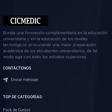
(0)
Medicina Interna: Nefrología
(0)
Medicina Interna: Hematología
(1)
Medicina Interna: Dermatología
(1)
Medicina Interna: Endocrinología
Brinda una formación complementaria en la educación
(1)
Medicina Interna: Infectología y Medicina Tropical
universitaria y en la educación de los niveles
tecnológicos procurando una mejor preparación
(0)
Gerencia y Administración de Salud
académica de los estudiantes universitarios, de tal
(1)
Medicina Legal, Deontología y Ética Médica
modo siga con éxito los estudios superiores.
(0)
Traumatología y Ortopedia
CONTÁCTENOS
(0)
Pediatría I
Enviar mensaje
(1)
Pediatría II
(0)
Ginecología y Obstetricia I
TOP DE CATEGORÍAS:
(0)
Ginecología y Obstetricia II
(0)
Clínica de Cirugía
Pack de Cursos