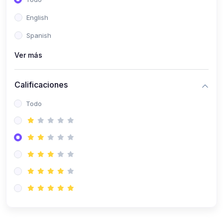
(0)
Patología Especial
English
(0)
Semiología I
Spanish
(0)
Semiología II
Ver más
(0)
Farmacología I
Calificaciones
(0)
Farmacología II
Todo
(0)
Fisiopatología
(0)
Antropología Física
(0)
Imagenología
(0)
Epidemiología
(0)
Cirugía I: Técnica y Anestesiología
(0)
Cirugía II: Tórax
(0)
Cirugía II: Abdomen