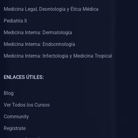
(0)
Clínica de Obstetricia
Medicina Legal, Deontología y Ética Médica
(0)
Clínica de Pediatría
Pediatría II
(0)
Clínica de Medicina Interna
Medicina Interna: Dermatología
(0)
Interculturalidad
Medicina Interna: Endocrinología
(0)
Idiomas
Medicina Interna: Infectología y Medicina Tropical
(0)
2. CLASES EN VIVO
(0)
Por iniciarse
ENLACES ÚTILES:
(0)
En proceso
Blog
(0)
3. CONFERENCIAS
Ver Todos los Cursos
(0)
Por iniciar
Community
(0)
En pleno proceso
Regístrate
(0)
4. RESOLUCIÓN DE PROBLEMAS