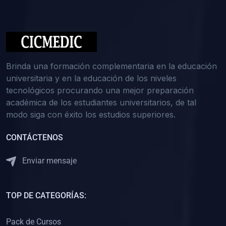
(0)
Medicina Interna: Nefrología
(0)
Medicina Interna: Hematología
(1)
Medicina Interna: Dermatología
(1)
Medicina Interna: Endocrinología
Brinda una formación complementaria en la educación
(1)
Medicina Interna: Infectología y Medicina Tropical
universitaria y en la educación de los niveles
tecnológicos procurando una mejor preparación
(0)
Gerencia y Administración de Salud
académica de los estudiantes universitarios, de tal
(1)
Medicina Legal, Deontología y Ética Médica
modo siga con éxito los estudios superiores.
(0)
Traumatología y Ortopedia
CONTÁCTENOS
(0)
Pediatría I
Enviar mensaje
(1)
Pediatría II
(0)
Ginecología y Obstetricia I
TOP DE CATEGORÍAS:
(0)
Ginecología y Obstetricia II
(0)
Clínica de Cirugía
Pack de Cursos