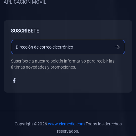
APLICACIÓN MÓVIL
(0)
Banco de Preguntas
(0)
Exámenes
(0)
Tareas
SUSCRÍBETE
(0)
5. REFORZAMIENTO ACADÉMICO
(0)
Personal
(0)
Grupal
Suscríbete a nuestro boletín informativo para recibir las
últimas novedades y promociones.
(0)
6. LIBROS
(0)
Libros de Anatomía
(0)
Libros de Histología
(0)
Libros de Embriología
(0)
Libros de Soporte Básico de la Vida
Copyright ©2026
www.cicmedic.com
Todos los derechos
(0)
Libros de Metodología de la Investigación
reservados.
(0)
Libros de Bioestadística