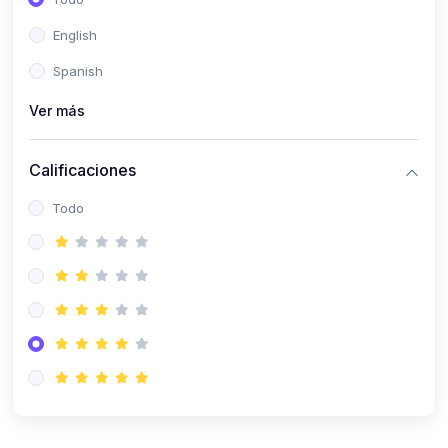
(0)
Patología Especial
English
(0)
Semiología I
Spanish
(0)
Semiología II
Ver más
(0)
Farmacología I
Calificaciones
(0)
Farmacología II
Todo
(0)
Fisiopatología
(0)
Antropología Física
(0)
Imagenología
(0)
Epidemiología
(0)
Cirugía I: Técnica y Anestesiología
(0)
Cirugía II: Tórax
(0)
Cirugía II: Abdomen