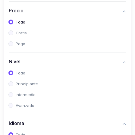
(0)
Bioestadística
Precio
(0)
Inglés I
Todo
(0)
Inglés II
Gratis
(0)
Fisiología I
Pago
(0)
Fisiología II
(0)
Microbiología I
Nivel
(0)
Microbiología II
Todo
(0)
Bioquímica I
Principiante
(0)
Bioquímica II
Intermedio
(0)
Genética
Avanzado
(0)
Parasitología
Idioma
(0)
Psicología Médica
(0)
Patología
Todo