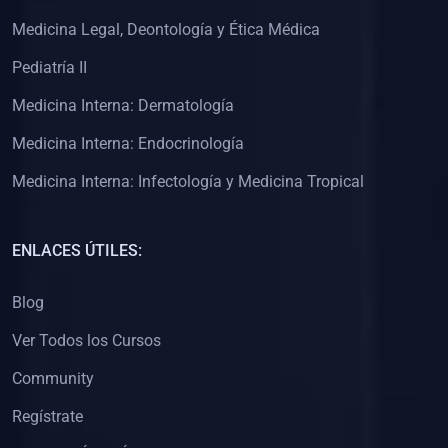
(0)
Clínica de Obstetricia
Medicina Legal, Deontología y Ética Médica
(0)
Clínica de Pediatría
Pediatría II
(0)
Clínica de Medicina Interna
Medicina Interna: Dermatología
(0)
Interculturalidad
Medicina Interna: Endocrinología
(0)
Idiomas
Medicina Interna: Infectología y Medicina Tropical
(0)
2. CLASES EN VIVO
(0)
Por iniciarse
ENLACES ÚTILES:
(0)
En proceso
Blog
(0)
3. CONFERENCIAS
Ver Todos los Cursos
(0)
Por iniciar
Community
(0)
En pleno proceso
Regístrate
(0)
4. RESOLUCIÓN DE PROBLEMAS