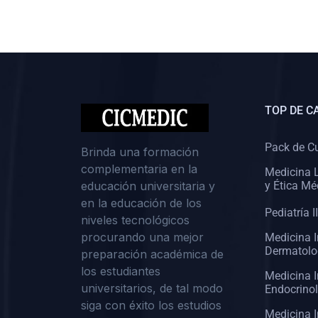
(0)
Cirugía II: Abdomen
(0)
Cirugía III: Cabeza y Cuello
(0)
Cirugía IV:
Otorrinolaringología
TOP DE C
(0)
Cirugía IV: Oftalmología
(0)
Cirugía IV: Urología
Pack de C
Brinda una formación
complementaria en la
(0)
Atención Primaria de Salud
Medicina L
educación universitaria y
y Ética Mé
(0)
Sociología
en la educación de los
Pediatría II
niveles tecnológicos
(0)
Medicina Interna:
procurando una mejor
Medicina I
Cardiología
Dermatolo
preparación académica de
(0)
Medicina Interna:
los estudiantes
Medicina I
Neumología
universitarios, de tal modo
Endocrino
siga con éxito los estudios
(0)
Medicina Interna:
Medicina I