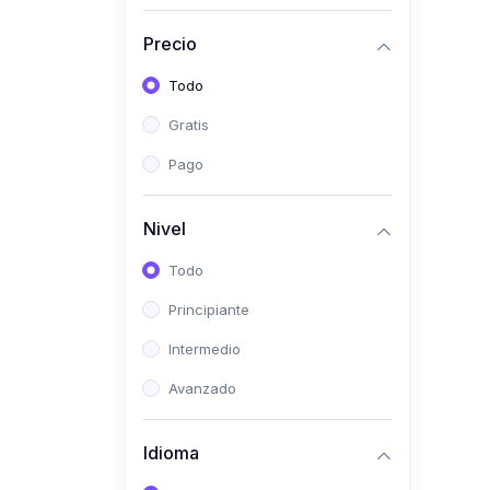
Investigación
Precio
(0)
Bioestadística
Todo
(0)
Inglés I
Gratis
(0)
Inglés II
Pago
(0)
Fisiología I
(0)
Fisiología II
Nivel
(0)
Microbiología I
Todo
(0)
Microbiología II
Principiante
(0)
Bioquímica I
Intermedio
(0)
Bioquímica II
Avanzado
(0)
Genética
(0)
Parasitología
Idioma
(0)
Psicología Médica