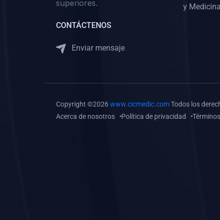
superiores.
Gastroenterología
y Medicina
(0)
Medicina Interna:
CONTÁCTENOS
Neurología y Neurocirugía
Enviar mensaje
(0)
Medicina Interna:
Psiquiatría
(0)
Medicina Interna:
Reumatología
Copyright ©2026
www.cicmedic.com
Todos los derec
(0)
Medicina Interna:
Acerca de nosotros
Política de privacidad
Términos
Nefrología
(0)
Medicina Interna:
Hematología
(1)
Medicina Interna:
Dermatología
(1)
Medicina Interna:
Endocrinología