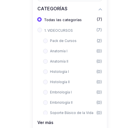
CATEGORÍAS
(7)
Todas las categorías
(7)
1. VIDEOCURSOS
(2)
Pack de Cursos
(0)
Anatomía I
(0)
Anatomía II
(0)
Histología I
(0)
Histología II
(0)
Embriología I
(0)
Embriología II
(0)
Soporte Básico de la Vida
Ver más
(0)
Metodología de la