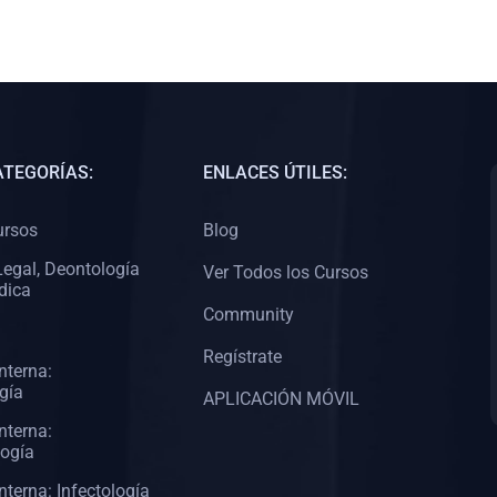
ATEGORÍAS:
ENLACES ÚTILES:
ursos
Blog
egal, Deontología
Ver Todos los Cursos
dica
Community
Regístrate
nterna:
gía
APLICACIÓN MÓVIL
nterna:
logía
nterna: Infectología