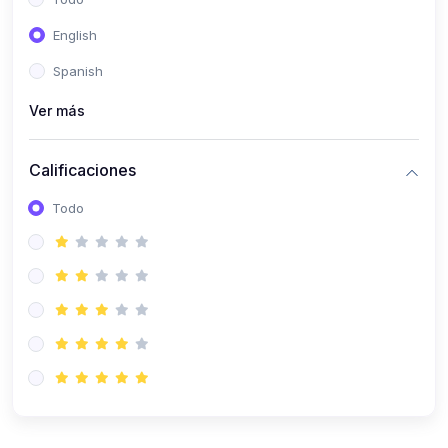
(0)
Patología Especial
English
(0)
Semiología I
Spanish
(0)
Semiología II
Ver más
(0)
Farmacología I
Calificaciones
(0)
Farmacología II
Todo
(0)
Fisiopatología
(0)
Antropología Física
(0)
Imagenología
(0)
Epidemiología
(0)
Cirugía I: Técnica y Anestesiología
(0)
Cirugía II: Tórax
(0)
Cirugía II: Abdomen