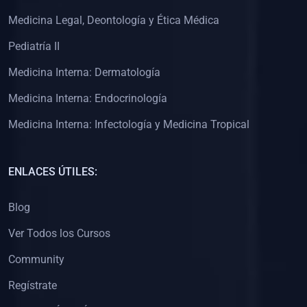
(0)
Clínica de Obstetricia
Medicina Legal, Deontología y Ética Médica
(0)
Clínica de Pediatría
Pediatría II
(0)
Clínica de Medicina Interna
Medicina Interna: Dermatología
(0)
Interculturalidad
Medicina Interna: Endocrinología
(0)
Idiomas
Medicina Interna: Infectología y Medicina Tropical
(0)
2. CLASES EN VIVO
(0)
Por iniciarse
ENLACES ÚTILES:
(0)
En proceso
Blog
(0)
3. CONFERENCIAS
Ver Todos los Cursos
(0)
Por iniciar
Community
(0)
En pleno proceso
Regístrate
(0)
4. RESOLUCIÓN DE PROBLEMAS