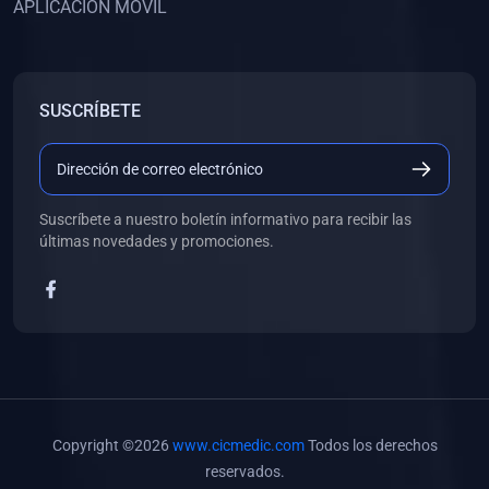
APLICACIÓN MÓVIL
(0)
Banco de Preguntas
(0)
Exámenes
(0)
Tareas
SUSCRÍBETE
(0)
5. REFORZAMIENTO ACADÉMICO
(0)
Personal
(0)
Grupal
Suscríbete a nuestro boletín informativo para recibir las
últimas novedades y promociones.
(0)
6. LIBROS
(0)
Libros de Anatomía
(0)
Libros de Histología
(0)
Libros de Embriología
(0)
Libros de Soporte Básico de la Vida
Copyright ©2026
www.cicmedic.com
Todos los derechos
(0)
Libros de Metodología de la Investigación
reservados.
(0)
Libros de Bioestadística