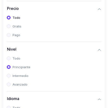
(0)
Bioestadística
Precio
(0)
Inglés I
Todo
(0)
Inglés II
Gratis
(0)
Fisiología I
Pago
(0)
Fisiología II
(0)
Microbiología I
Nivel
(0)
Microbiología II
Todo
(0)
Bioquímica I
Principiante
(0)
Bioquímica II
Intermedio
(0)
Genética
Avanzado
(0)
Parasitología
Idioma
(0)
Psicología Médica
(0)
Patología
Todo