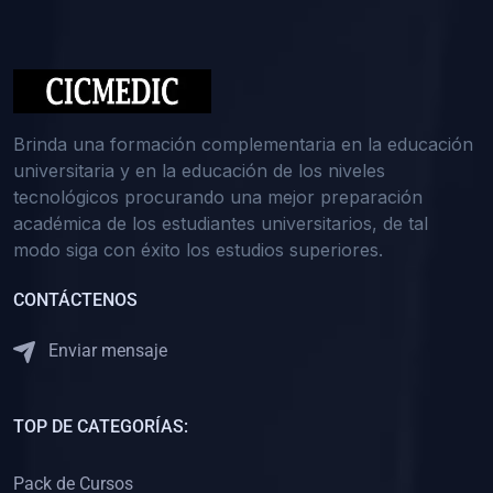
(0)
Medicina Interna: Nefrología
(0)
Medicina Interna: Hematología
(1)
Medicina Interna: Dermatología
(1)
Medicina Interna: Endocrinología
Brinda una formación complementaria en la educación
(1)
Medicina Interna: Infectología y Medicina Tropical
universitaria y en la educación de los niveles
tecnológicos procurando una mejor preparación
(0)
Gerencia y Administración de Salud
académica de los estudiantes universitarios, de tal
(1)
Medicina Legal, Deontología y Ética Médica
modo siga con éxito los estudios superiores.
(0)
Traumatología y Ortopedia
CONTÁCTENOS
(0)
Pediatría I
Enviar mensaje
(1)
Pediatría II
(0)
Ginecología y Obstetricia I
TOP DE CATEGORÍAS:
(0)
Ginecología y Obstetricia II
(0)
Clínica de Cirugía
Pack de Cursos