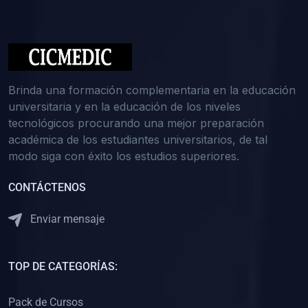
(0)
Medicina Interna: Nefrología
(0)
Medicina Interna: Hematología
(1)
Medicina Interna: Dermatología
(1)
Medicina Interna: Endocrinología
Brinda una formación complementaria en la educación
(1)
Medicina Interna: Infectología y Medicina Tropical
universitaria y en la educación de los niveles
tecnológicos procurando una mejor preparación
(0)
Gerencia y Administración de Salud
académica de los estudiantes universitarios, de tal
(1)
Medicina Legal, Deontología y Ética Médica
modo siga con éxito los estudios superiores.
(0)
Traumatología y Ortopedia
CONTÁCTENOS
(0)
Pediatría I
Enviar mensaje
(1)
Pediatría II
(0)
Ginecología y Obstetricia I
TOP DE CATEGORÍAS:
(0)
Ginecología y Obstetricia II
(0)
Clínica de Cirugía
Pack de Cursos