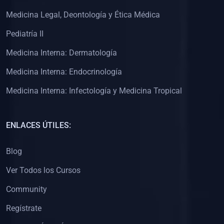
(0)
Clínica de Obstetricia
Medicina Legal, Deontología y Ética Médica
(0)
Clínica de Pediatría
Pediatría II
(0)
Clínica de Medicina Interna
Medicina Interna: Dermatología
(0)
Interculturalidad
Medicina Interna: Endocrinología
(0)
Idiomas
Medicina Interna: Infectología y Medicina Tropical
(0)
2. CLASES EN VIVO
(0)
Por iniciarse
ENLACES ÚTILES:
(0)
En proceso
Blog
(0)
3. CONFERENCIAS
Ver Todos los Cursos
(0)
Por iniciar
Community
(0)
En pleno proceso
Regístrate
(0)
4. RESOLUCIÓN DE PROBLEMAS