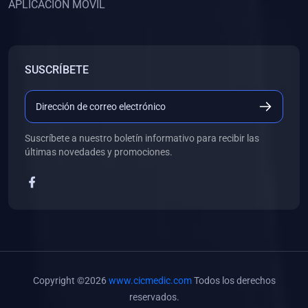
APLICACIÓN MÓVIL
(0)
Banco de Preguntas
(0)
Exámenes
(0)
Tareas
SUSCRÍBETE
(0)
5. REFORZAMIENTO ACADÉMICO
(0)
Personal
(0)
Grupal
Suscríbete a nuestro boletín informativo para recibir las
últimas novedades y promociones.
(0)
6. LIBROS
(0)
Libros de Anatomía
(0)
Libros de Histología
(0)
Libros de Embriología
(0)
Libros de Soporte Básico de la Vida
Copyright ©2026
www.cicmedic.com
Todos los derechos
(0)
Libros de Metodología de la Investigación
reservados.
(0)
Libros de Bioestadística