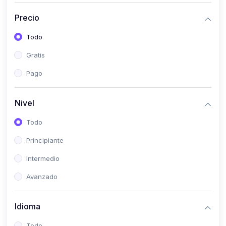
(0)
Bioestadística
Precio
(0)
Inglés I
Todo
(0)
Inglés II
Gratis
(0)
Fisiología I
Pago
(0)
Fisiología II
(0)
Microbiología I
Nivel
(0)
Microbiología II
Todo
(0)
Bioquímica I
Principiante
(0)
Bioquímica II
Intermedio
(0)
Genética
Avanzado
(0)
Parasitología
Idioma
(0)
Psicología Médica
(0)
Patología
Todo