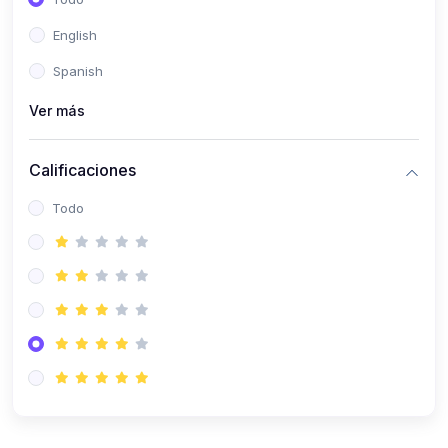
(0)
Patología Especial
English
(0)
Semiología I
Spanish
(0)
Semiología II
Ver más
(0)
Farmacología I
Calificaciones
(0)
Farmacología II
Todo
(0)
Fisiopatología
(0)
Antropología Física
(0)
Imagenología
(0)
Epidemiología
(0)
Cirugía I: Técnica y Anestesiología
(0)
Cirugía II: Tórax
(0)
Cirugía II: Abdomen