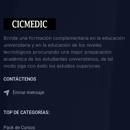
(0)
Medicina Interna: Nefrología
(0)
Medicina Interna: Hematología
(1)
Medicina Interna: Dermatología
(1)
Medicina Interna: Endocrinología
Brinda una formación complementaria en la educación
(1)
Medicina Interna: Infectología y Medicina Tropical
universitaria y en la educación de los niveles
tecnológicos procurando una mejor preparación
(0)
Gerencia y Administración de Salud
académica de los estudiantes universitarios, de tal
(1)
Medicina Legal, Deontología y Ética Médica
modo siga con éxito los estudios superiores.
(0)
Traumatología y Ortopedia
CONTÁCTENOS
(0)
Pediatría I
Enviar mensaje
(1)
Pediatría II
(0)
Ginecología y Obstetricia I
TOP DE CATEGORÍAS:
(0)
Ginecología y Obstetricia II
(0)
Clínica de Cirugía
Pack de Cursos