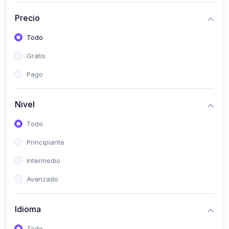
(0)
Bioestadística
Precio
(0)
Inglés I
Todo
(0)
Inglés II
Gratis
(0)
Fisiología I
Pago
(0)
Fisiología II
(0)
Microbiología I
Nivel
(0)
Microbiología II
Todo
(0)
Bioquímica I
Principiante
(0)
Bioquímica II
Intermedio
(0)
Genética
Avanzado
(0)
Parasitología
Idioma
(0)
Psicología Médica
(0)
Patología
Todo