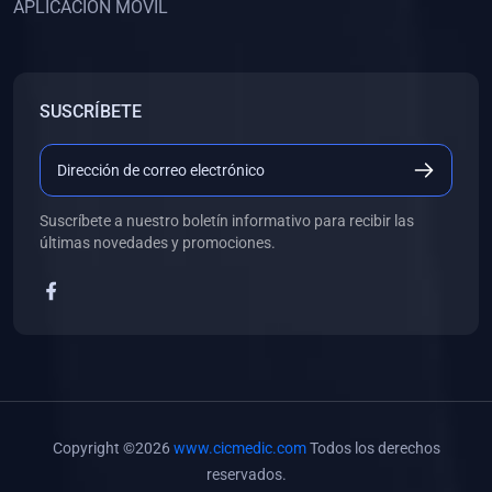
APLICACIÓN MÓVIL
(0)
Banco de Preguntas
(0)
Exámenes
(0)
Tareas
SUSCRÍBETE
(0)
5. REFORZAMIENTO ACADÉMICO
(0)
Personal
(0)
Grupal
Suscríbete a nuestro boletín informativo para recibir las
últimas novedades y promociones.
(0)
6. LIBROS
(0)
Libros de Anatomía
(0)
Libros de Histología
(0)
Libros de Embriología
(0)
Libros de Soporte Básico de la Vida
Copyright ©2026
www.cicmedic.com
Todos los derechos
(0)
Libros de Metodología de la Investigación
reservados.
(0)
Libros de Bioestadística