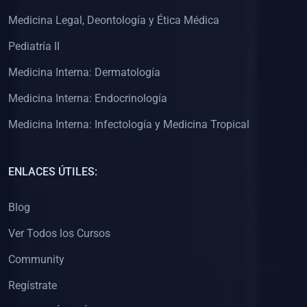
(0)
Clínica de Obstetricia
Medicina Legal, Deontología y Ética Médica
(0)
Clínica de Pediatría
Pediatría II
(0)
Clínica de Medicina Interna
Medicina Interna: Dermatología
(0)
Interculturalidad
Medicina Interna: Endocrinología
(0)
Idiomas
Medicina Interna: Infectología y Medicina Tropical
(0)
2. CLASES EN VIVO
(0)
Por iniciarse
ENLACES ÚTILES:
(0)
En proceso
Blog
(0)
3. CONFERENCIAS
Ver Todos los Cursos
(0)
Por iniciar
Community
(0)
En pleno proceso
Regístrate
(0)
4. RESOLUCIÓN DE PROBLEMAS