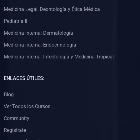
(0)
Clínica de Obstetricia
Medicina Legal, Deontología y Ética Médica
(0)
Clínica de Pediatría
Pediatría II
(0)
Clínica de Medicina Interna
Medicina Interna: Dermatología
(0)
Interculturalidad
Medicina Interna: Endocrinología
(0)
Idiomas
Medicina Interna: Infectología y Medicina Tropical
(0)
2. CLASES EN VIVO
(0)
Por iniciarse
ENLACES ÚTILES:
(0)
En proceso
Blog
(0)
3. CONFERENCIAS
Ver Todos los Cursos
(0)
Por iniciar
Community
(0)
En pleno proceso
Regístrate
(0)
4. RESOLUCIÓN DE PROBLEMAS