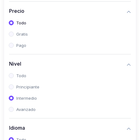
(0)
Bioestadística
Precio
(0)
Inglés I
Todo
(0)
Inglés II
Gratis
(0)
Fisiología I
Pago
(0)
Fisiología II
(0)
Microbiología I
Nivel
(0)
Microbiología II
Todo
(0)
Bioquímica I
Principiante
(0)
Bioquímica II
Intermedio
(0)
Genética
Avanzado
(0)
Parasitología
Idioma
(0)
Psicología Médica
(0)
Patología
Todo