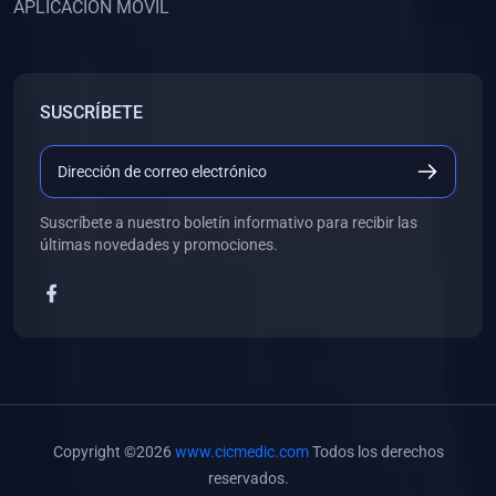
APLICACIÓN MÓVIL
(0)
Banco de Preguntas
(0)
Exámenes
(0)
Tareas
SUSCRÍBETE
(0)
5. REFORZAMIENTO ACADÉMICO
(0)
Personal
(0)
Grupal
Suscríbete a nuestro boletín informativo para recibir las
últimas novedades y promociones.
(0)
6. LIBROS
(0)
Libros de Anatomía
(0)
Libros de Histología
(0)
Libros de Embriología
(0)
Libros de Soporte Básico de la Vida
Copyright ©2026
www.cicmedic.com
Todos los derechos
(0)
Libros de Metodología de la Investigación
reservados.
(0)
Libros de Bioestadística