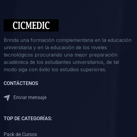
(0)
Medicina Interna: Nefrología
(0)
Medicina Interna: Hematología
(1)
Medicina Interna: Dermatología
(1)
Medicina Interna: Endocrinología
Brinda una formación complementaria en la educación
(1)
Medicina Interna: Infectología y Medicina Tropical
universitaria y en la educación de los niveles
tecnológicos procurando una mejor preparación
(0)
Gerencia y Administración de Salud
académica de los estudiantes universitarios, de tal
(1)
Medicina Legal, Deontología y Ética Médica
modo siga con éxito los estudios superiores.
(0)
Traumatología y Ortopedia
CONTÁCTENOS
(0)
Pediatría I
Enviar mensaje
(1)
Pediatría II
(0)
Ginecología y Obstetricia I
TOP DE CATEGORÍAS:
(0)
Ginecología y Obstetricia II
(0)
Clínica de Cirugía
Pack de Cursos