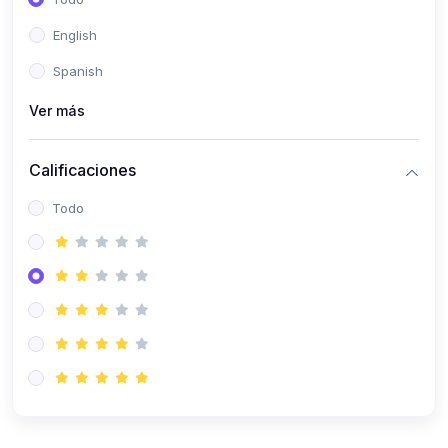
(0)
Patología Especial
English
(0)
Semiología I
Spanish
(0)
Semiología II
Ver más
(0)
Farmacología I
Calificaciones
(0)
Farmacología II
Todo
(0)
Fisiopatología
(0)
Antropología Física
(0)
Imagenología
(0)
Epidemiología
(0)
Cirugía I: Técnica y Anestesiología
(0)
Cirugía II: Tórax
(0)
Cirugía II: Abdomen