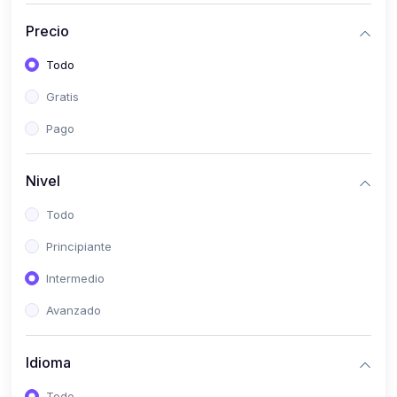
(0)
Bioestadística
Precio
(0)
Inglés I
Todo
(0)
Inglés II
Gratis
(0)
Fisiología I
Pago
(0)
Fisiología II
(0)
Microbiología I
Nivel
(0)
Microbiología II
Todo
(0)
Bioquímica I
Principiante
(0)
Bioquímica II
Intermedio
(0)
Genética
Avanzado
(0)
Parasitología
Idioma
(0)
Psicología Médica
(0)
Patología
Todo