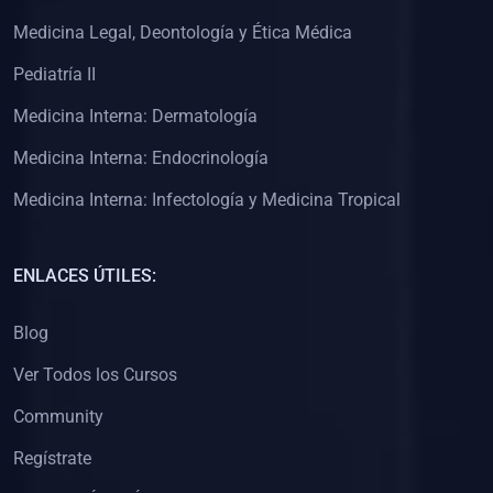
(0)
Clínica de Obstetricia
Medicina Legal, Deontología y Ética Médica
(0)
Clínica de Pediatría
Pediatría II
(0)
Clínica de Medicina Interna
Medicina Interna: Dermatología
(0)
Interculturalidad
Medicina Interna: Endocrinología
(0)
Idiomas
Medicina Interna: Infectología y Medicina Tropical
(0)
2. CLASES EN VIVO
(0)
Por iniciarse
ENLACES ÚTILES:
(0)
En proceso
Blog
(0)
3. CONFERENCIAS
Ver Todos los Cursos
(0)
Por iniciar
Community
(0)
En pleno proceso
Regístrate
(0)
4. RESOLUCIÓN DE PROBLEMAS