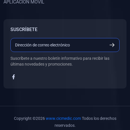
APLICACIÓN MÓVIL
(0)
Banco de Preguntas
(0)
Exámenes
(0)
Tareas
SUSCRÍBETE
(0)
5. REFORZAMIENTO ACADÉMICO
(0)
Personal
(0)
Grupal
Suscríbete a nuestro boletín informativo para recibir las
últimas novedades y promociones.
(0)
6. LIBROS
(0)
Libros de Anatomía
(0)
Libros de Histología
(0)
Libros de Embriología
(0)
Libros de Soporte Básico de la Vida
Copyright ©2026
www.cicmedic.com
Todos los derechos
(0)
Libros de Metodología de la Investigación
reservados.
(0)
Libros de Bioestadística