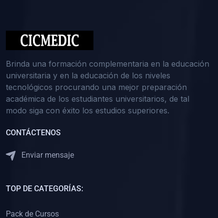
(0)
Medicina Interna: Nefrología
(0)
Medicina Interna: Hematología
(1)
Medicina Interna: Dermatología
(1)
Medicina Interna: Endocrinología
Brinda una formación complementaria en la educación
(1)
Medicina Interna: Infectología y Medicina Tropical
universitaria y en la educación de los niveles
tecnológicos procurando una mejor preparación
(0)
Gerencia y Administración de Salud
académica de los estudiantes universitarios, de tal
(1)
Medicina Legal, Deontología y Ética Médica
modo siga con éxito los estudios superiores.
(0)
Traumatología y Ortopedia
CONTÁCTENOS
(0)
Pediatría I
Enviar mensaje
(1)
Pediatría II
(0)
Ginecología y Obstetricia I
TOP DE CATEGORÍAS:
(0)
Ginecología y Obstetricia II
(0)
Clínica de Cirugía
Pack de Cursos