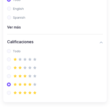
(0)
Patología Especial
English
(0)
Semiología I
Spanish
(0)
Semiología II
Ver más
(0)
Farmacología I
Calificaciones
(0)
Farmacología II
Todo
(0)
Fisiopatología
(0)
Antropología Física
(0)
Imagenología
(0)
Epidemiología
(0)
Cirugía I: Técnica y Anestesiología
(0)
Cirugía II: Tórax
(0)
Cirugía II: Abdomen