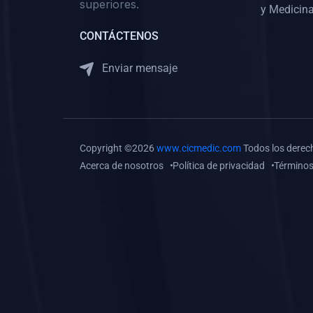
superiores.
Gastroenterología
y Medicina
(0)
Medicina Interna:
CONTÁCTENOS
Neurología y Neurocirugía
Enviar mensaje
(0)
Medicina Interna:
Psiquiatría
(0)
Medicina Interna:
Reumatología
Copyright ©2026
www.cicmedic.com
Todos los derec
(0)
Medicina Interna:
Acerca de nosotros
Política de privacidad
Términos
Nefrología
(0)
Medicina Interna:
Hematología
(1)
Medicina Interna:
Dermatología
(1)
Medicina Interna:
Endocrinología