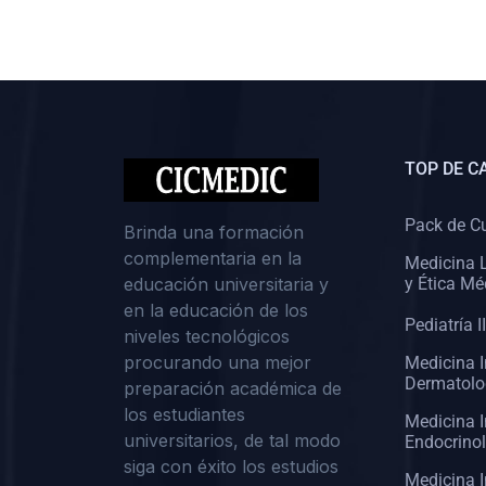
(0)
Cirugía II: Abdomen
(0)
Cirugía III: Cabeza y Cuello
(0)
Cirugía IV:
Otorrinolaringología
TOP DE C
(0)
Cirugía IV: Oftalmología
(0)
Cirugía IV: Urología
Pack de C
Brinda una formación
complementaria en la
(0)
Atención Primaria de Salud
Medicina L
educación universitaria y
y Ética Mé
(0)
Sociología
en la educación de los
Pediatría II
niveles tecnológicos
(0)
Medicina Interna:
procurando una mejor
Medicina I
Cardiología
Dermatolo
preparación académica de
(0)
Medicina Interna:
los estudiantes
Medicina I
Neumología
universitarios, de tal modo
Endocrino
siga con éxito los estudios
(0)
Medicina Interna:
Medicina I