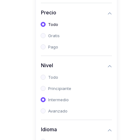
Investigación
Precio
(0)
Bioestadística
Todo
(0)
Inglés I
Gratis
(0)
Inglés II
Pago
(0)
Fisiología I
(0)
Fisiología II
Nivel
(0)
Microbiología I
Todo
(0)
Microbiología II
Principiante
(0)
Bioquímica I
Intermedio
(0)
Bioquímica II
Avanzado
(0)
Genética
(0)
Parasitología
Idioma
(0)
Psicología Médica