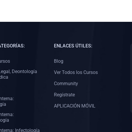
ATEGORÍAS:
ENLACES ÚTILES:
ursos
Blog
egal, Deontología
Ver Todos los Cursos
dica
Community
Regístrate
nterna:
gía
APLICACIÓN MÓVIL
nterna:
logía
nterna: Infectología