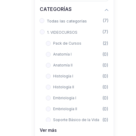
CATEGORÍAS
(7)
Todas las categorías
(7)
1. VIDEOCURSOS
(2)
Pack de Cursos
(0)
Anatomía I
(0)
Anatomía II
(0)
Histología I
(0)
Histología II
(0)
Embriología I
(0)
Embriología II
(0)
Soporte Básico de la Vida
Ver más
(0)
Metodología de la